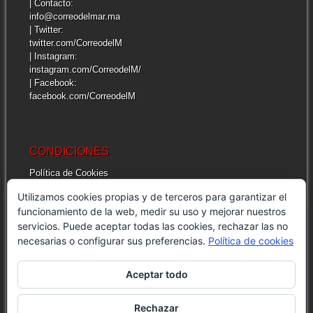
| Contacto:
info@correodelmar.ma
| Twitter:
twitter.com/CorreodelM
| Instagram:
instagram.com/CorreodelM/
| Facebook:
facebook.com/CorreodelM
CONDICIONES
Política de Cookies
Más información sobre las cookies
Utilizamos cookies propias y de terceros para garantizar el
Cuestiones legales de interés
funcionamiento de la web, medir su uso y mejorar nuestros
servicios. Puede aceptar todas las cookies, rechazar las no
necesarias o configurar sus preferencias.
Política de cookies
INFORMACIÓN GENERAL
| Correo del Mar
Aceptar todo
| Dirección: Av. Moulay Rachid, 22 – 1. 93215
Martil, Morocco
| E-mail: info@correodelmar.ma
Rechazar