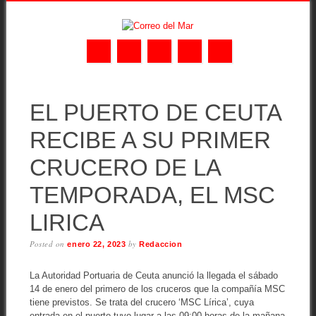
Skip
MAIN MENU
to
EL PUERTO DE CEUTA
content
RECIBE A SU PRIMER
CRUCERO DE LA
TEMPORADA, EL MSC
LIRICA
Posted on
by
enero 22, 2023
Redaccion
La Autoridad Portuaria de Ceuta anunció la llegada el sábado
14 de enero del primero de los cruceros que la compañía MSC
tiene previstos. Se trata del crucero ‘MSC Lírica’, cuya
entrada en el puerto tuvo lugar a las 09:00 horas de la mañana