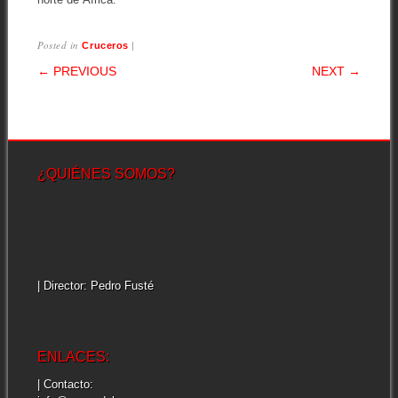
Posted in
|
Cruceros
POST NAVIGATION
← PREVIOUS
NEXT →
¿QUIÉNES SOMOS?
| Director: Pedro Fusté
ENLACES:
| Contacto: