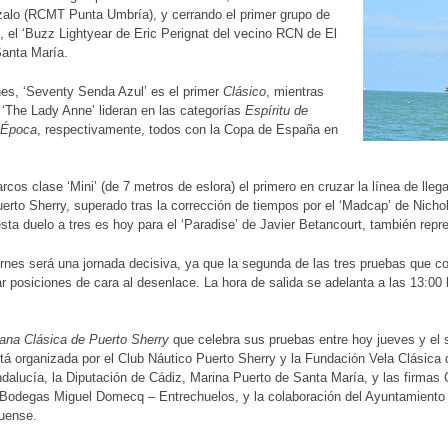
zalo (RCMT Punta Umbría), y cerrando el primer grupo de
, el ‘Buzz Lightyear de Eric Perignat del vecino RCN de El
Santa María.
nes, ‘Seventy Senda Azul’ es el primer
Clásico
, mientras
 ‘The Lady Anne’ lideran en las categorías
Espíritu de
Época
, respectivamente, todos con la Copa de España en
arcos clase ‘Mini’ (de 7 metros de eslora) el primero en cruzar la línea de llega
erto Sherry, superado tras la corrección de tiempos por el ‘Madcap’ de Nicho
sta duelo a tres es hoy para el ‘Paradise’ de Javier Betancourt, también repre
nes será una jornada decisiva, ya que la segunda de las tres pruebas que c
r posiciones de cara al desenlace. La hora de salida se adelanta a las 13:00
ana Clásica de Puerto Sherry
que celebra sus pruebas entre hoy jueves y el 
stá organizada por el Club Náutico Puerto Sherry y la Fundación Vela Clásica d
dalucía, la Diputación de Cádiz, Marina Puerto de Santa María, y las firma
 Bodegas Miguel Domecq – Entrechuelos, y la colaboración del Ayuntamiento 
tuense.