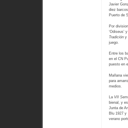
Javier Gon
diez barcos
Puerto de 
Por divisio
‘Odiseus’ y
Tradición
y
juego.
Entre los b
en el CN Pu
puesto en e
Mañana vier
para amarra
medios.
La
VII Sem
bienal, y e
Junta de An
Blu 1927 y
verano por