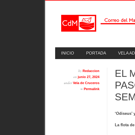
Skip
MAIN MENU
INICIO
PORTADA
VELA A
to
content
EL 
by
Redaccion
on
junio 27, 2024
PAS
under
Vela de Cruceros
∞
Permalink
SEM
‘Odiseus’ 
La flota d