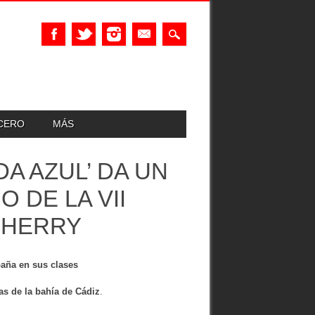
UCERO
MÁS
A AZUL’ DA UN
 DE LA VII
SHERRY
paña en sus clases
yas de la bahía de Cádiz
.