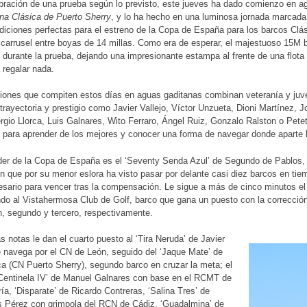
bración de una prueba según lo previsto, este jueves ha dado comienzo en ag
a Clásica de Puerto Sherry
, y lo ha hecho en una luminosa jornada marcada
iciones perfectas para el estreno de la Copa de España para los barcos Clás
 carrusel entre boyas de 14 millas. Como era de esperar, el majestuoso 15M b
durante la prueba, dejando una impresionante estampa al frente de una flot
 regalar nada.
ciones que compiten estos días en aguas gaditanas combinan veteranía y juve
trayectoria y prestigio como Javier Vallejo, Víctor Unzueta, Dioni Martínez, 
gio Llorca, Luis Galnares, Wito Ferraro, Ángel Ruiz, Gonzalo Ralston o Petet
para aprender de los mejores y conocer una forma de navegar donde aparte l
íder de la Copa de España es el ‘Seventy Senda Azul’ de Segundo de Pablos, 
 que por su menor eslora ha visto pasar por delante casi diez barcos en tie
sario para vencer tras la compensación. Le sigue a más de cinco minutos el
do al Vistahermosa Club de Golf, barco que gana un puesto con la correcció
, segundo y tercero, respectivamente.
s notas le dan el cuarto puesto al ‘Tira Neruda’ de Javier
 navega por el CN de León, seguido del ‘Jaque Mate’ de
ca (CN Puerto Sherry), segundo barco en cruzar la meta; el
Centinela IV’ de Manuel Galnares con base en el RCMT de
a, ‘Disparate’ de Ricardo Contreras, ‘Salina Tres’ de
s Pérez con grimpola del RCN de Cádiz, ‘Guadalmina’ de