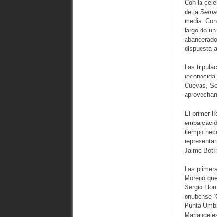
Con la cele
de la
Seman
media. Cond
largo de un
abanderado 
dispuesta a
Las tripula
reconocida 
Cuevas, Ser
aprovechan 
El primer l
embarcación
tiempo nece
representan
Jaime Botín
Las primera
Moreno que
Sergio Llor
onubense ‘
Punta Umbrí
Mariangele