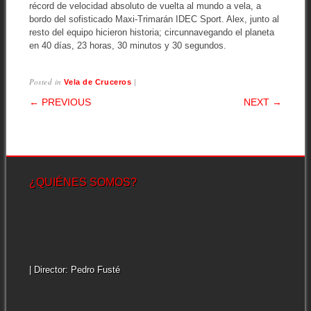
récord de velocidad absoluto de vuelta al mundo a vela, a
bordo del sofisticado Maxi-Trimarán IDEC Sport. Alex, junto al
resto del equipo hicieron historia; circunnavegando el planeta
en 40 días, 23 horas, 30 minutos y 30 segundos.
Posted in
|
Vela de Cruceros
POST NAVIGATION
← PREVIOUS
NEXT →
¿QUIÉNES SOMOS?
| Director: Pedro Fusté