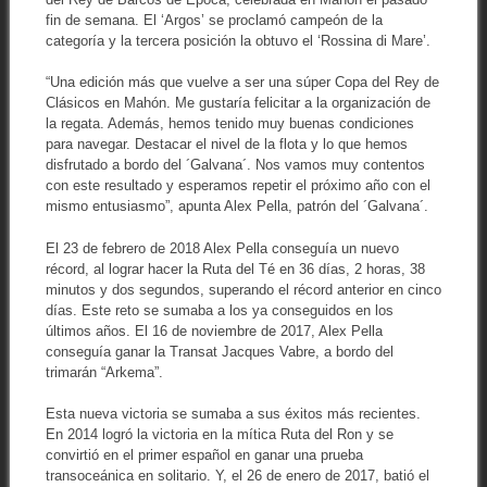
fin de semana. El ‘Argos’ se proclamó campeón de la
categoría y la tercera posición la obtuvo el ‘Rossina di Mare’.
“Una edición más que vuelve a ser una súper Copa del Rey de
Clásicos en Mahón. Me gustaría felicitar a la organización de
la regata. Además, hemos tenido muy buenas condiciones
para navegar. Destacar el nivel de la flota y lo que hemos
disfrutado a bordo del ´Galvana´. Nos vamos muy contentos
con este resultado y esperamos repetir el próximo año con el
mismo entusiasmo”, apunta Alex Pella, patrón del ´Galvana´.
El 23 de febrero de 2018 Alex Pella conseguía un nuevo
récord, al lograr hacer la Ruta del Té en 36 días, 2 horas, 38
minutos y dos segundos, superando el récord anterior en cinco
días. Este reto se sumaba a los ya conseguidos en los
últimos años. El 16 de noviembre de 2017, Alex Pella
conseguía ganar la Transat Jacques Vabre, a bordo del
trimarán “Arkema”.
Esta nueva victoria se sumaba a sus éxitos más recientes.
En 2014 logró la victoria en la mítica Ruta del Ron y se
convirtió en el primer español en ganar una prueba
transoceánica en solitario. Y, el 26 de enero de 2017, batió el