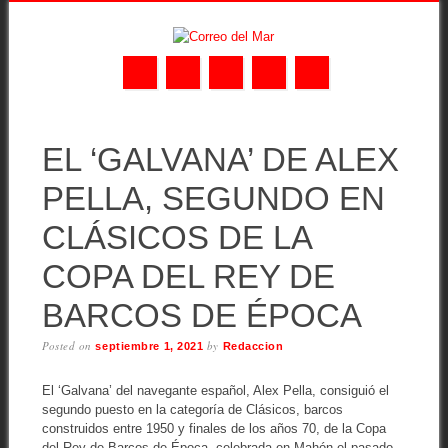
Skip
MAIN MENU
to
EL ‘GALVANA’ DE ALEX
content
PELLA, SEGUNDO EN
CLÁSICOS DE LA
COPA DEL REY DE
BARCOS DE ÉPOCA
Posted on
by
septiembre 1, 2021
Redaccion
El ‘Galvana’ del navegante español, Alex Pella, consiguió el
segundo puesto en la categoría de Clásicos, barcos
construidos entre 1950 y finales de los años 70, de la Copa
del Rey de Barcos de Época, celebrada en Mahón el pasado