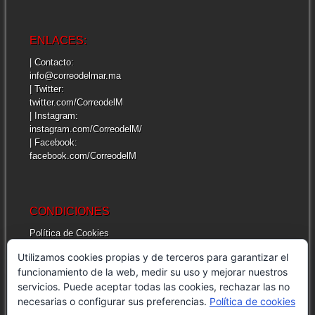
ENLACES:
| Contacto:
info@correodelmar.ma
| Twitter:
twitter.com/CorreodelM
| Instagram:
instagram.com/CorreodelM/
| Facebook:
facebook.com/CorreodelM
CONDICIONES
Política de Cookies
Más información sobre las cookies
Utilizamos cookies propias y de terceros para garantizar el
Cuestiones legales de interés
funcionamiento de la web, medir su uso y mejorar nuestros
servicios. Puede aceptar todas las cookies, rechazar las no
necesarias o configurar sus preferencias.
Política de cookies
INFORMACIÓN GENERAL