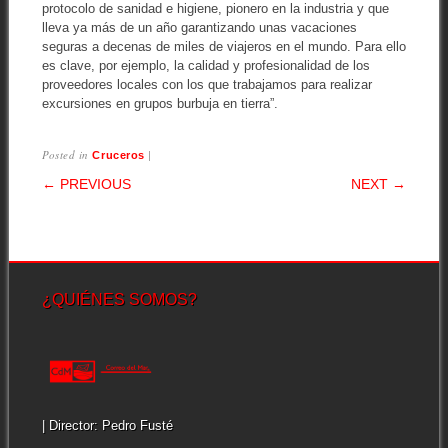
protocolo de sanidad e higiene, pionero en la industria y que
lleva ya más de un año garantizando unas vacaciones
seguras a decenas de miles de viajeros en el mundo. Para ello
es clave, por ejemplo, la calidad y profesionalidad de los
proveedores locales con los que trabajamos para realizar
excursiones en grupos burbuja en tierra”.
Posted in
|
Cruceros
POST NAVIGATION
← PREVIOUS
NEXT →
¿QUIÉNES SOMOS?
| Director: Pedro Fusté