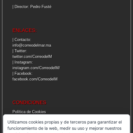
| Director: Pedro Fusté
ENLACES:
| Contacto:
info@correodelmar.ma
| Twitter:
twitter.com/CorreodelM
| Instagram:
instagram.com/CorreodelM/
| Facebook:
facebook.com/CorreodelM
CONDICIONES
Política de Cookies
Más información sobre las cookies
Utilizamos cookies propias y de terceros para garantizar el
Cuestiones legales de interés
funcionamiento de la web, medir su uso y mejorar nuestros