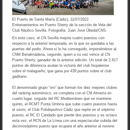
El Puerto de Santa María (Cádiz), 11/07/2022.
Entrenamientos en Puerto Sherry de la sección de Vela del
Club Náutico Sevilla. Fotografia: Juan José Úbeda/CNS.
En este caso, el CN Sevilla mejora cuatro puestos con
respecto a la anterior temporada, en la que se quedaba a las
puertas del podio. Ahora sí lo ha conseguido, imponiéndose al
CNM Benalmádena, segundo, quien a su vez vence al CN
Puerto Sherry, ganador de la anterior edición. Un total de 2.817
puntos de diferencia avalan la victoria del club hispalense
sobre el malagueño, que gana por 439 puntos sobre el club
gaditano.
El denominado grupo “oro” que forman los diez mejores clubes
del ranking autonómico, se completa con el CM Almería en
cuarto lugar, seguido del RC Mediterráneo que se mantiene
quinto, el RCMT Punta Umbría que sube cuatro puestos hasta
el sexto, el Club Polideportivo Cádiz que repite en el séptimo
puesto, el RC El Candado que pierde dos puestos y es octavo
esta vez, el RCN de La Línea con una espectacular subida del
decimoséptimo puesto que ocupara el año anterior al noveno