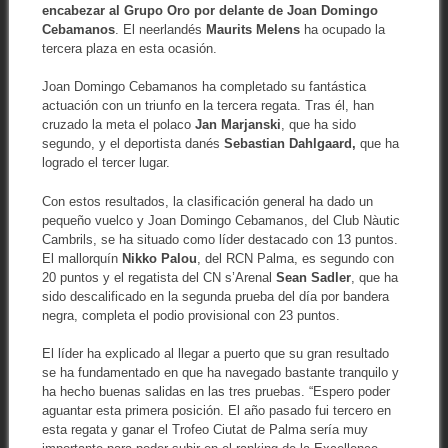
encabezar al Grupo Oro por delante de Joan Domingo
Cebamanos
. El neerlandés
Maurits Melens
ha ocupado la
tercera plaza en esta ocasión.
Joan Domingo Cebamanos ha completado su fantástica
actuación con un triunfo en la tercera regata. Tras él, han
cruzado la meta el polaco
Jan Marjanski
, que ha sido
segundo, y el deportista danés
Sebastian Dahlgaard,
que ha
logrado el tercer lugar.
Con estos resultados, la clasificación general ha dado un
pequeño vuelco y Joan Domingo Cebamanos, del Club Nàutic
Cambrils, se ha situado como líder destacado con 13 puntos.
El mallorquín
Nikko Palou
, del RCN Palma, es segundo con
20 puntos y el regatista del CN s’Arenal
Sean Sadler
, que ha
sido descalificado en la segunda prueba del día por bandera
negra, completa el podio provisional con 23 puntos.
El líder ha explicado al llegar a puerto que su gran resultado
se ha fundamentado en que ha navegado bastante tranquilo y
ha hecho buenas salidas en las tres pruebas. “Espero poder
aguantar esta primera posición. El año pasado fui tercero en
esta regata y ganar el Trofeo Ciutat de Palma sería muy