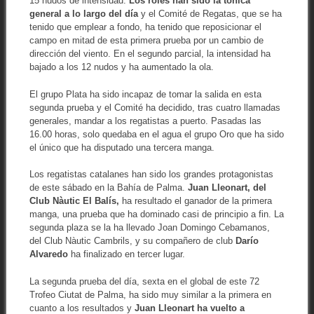
15 nudos de intensidad.
Los roles han sido la tónica
general a lo largo del día
y el Comité de Regatas, que se ha
tenido que emplear a fondo, ha tenido que reposicionar el
campo en mitad de esta primera prueba por un cambio de
dirección del viento. En el segundo parcial, la intensidad ha
bajado a los 12 nudos y ha aumentado la ola.
El grupo Plata ha sido incapaz de tomar la salida en esta
segunda prueba y el Comité ha decidido, tras cuatro llamadas
generales, mandar a los regatistas a puerto. Pasadas las
16.00 horas, solo quedaba en el agua el grupo Oro que ha sido
el único que ha disputado una tercera manga.
Los regatistas catalanes han sido los grandes protagonistas
de este sábado en la Bahía de Palma.
Juan Lleonart, del
Club Nàutic El Balís,
ha resultado el ganador de la primera
manga, una prueba que ha dominado casi de principio a fin. La
segunda plaza se la ha llevado Joan Domingo Cebamanos,
del Club Nàutic Cambrils, y su compañero de club
Darío
Alvaredo
ha finalizado en tercer lugar.
La segunda prueba del día, sexta en el global de este 72
Trofeo Ciutat de Palma, ha sido muy similar a la primera en
cuanto a los resultados y
Juan Lleonart ha vuelto a