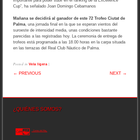
importante para poder subir en el ranking de la Excellence
Cup”, ha señalado Joan Domingo Cebamanos
Mañana se decidirá al ganador de este 72 Trofeo Ciutat de
Palma
, una jornada final en la que se esperan vientos del
suroeste de intensidad media, unas condiciones bastante
parecidas a las registradas hoy. La ceremonia de entrega de
trofeos está programada a las 18.00 horas en la carpa situada
en las terrazas del Real Club Náutico de Palma.
Posted in
|
Vela ligera
POST NAVIGATION
← PREVIOUS
NEXT →
¿QUIÉNES SOMOS?