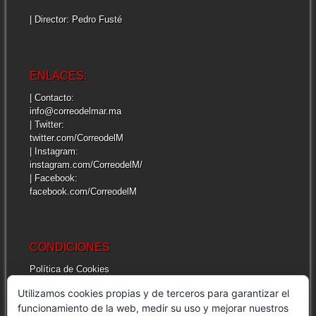
| Director: Pedro Fusté
ENLACES:
| Contacto:
info@correodelmar.ma
| Twitter:
twitter.com/CorreodelM
| Instagram:
instagram.com/CorreodelM/
| Facebook:
facebook.com/CorreodelM
CONDICIONES
Política de Cookies
Más información sobre las cookies
Utilizamos cookies propias y de terceros para garantizar el
Cuestiones legales de interés
funcionamiento de la web, medir su uso y mejorar nuestros