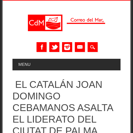
Skip
MAIN MENU
MENU
to
content
EL CATALÁN JOAN
DOMINGO
CEBAMANOS ASALTA
EL LIDERATO DEL
CIUTAT DE PALMA