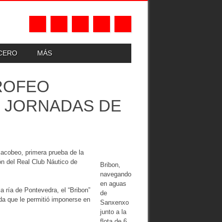
UCERO
MÁS
TROFEO
 JORNADAS DE
Xacobeo, primera prueba de la
ón del Real Club Náutico de
Bribon,
navegando
en aguas
 ría de Pontevedra, el “Bribon”
de
ida que le permitió imponerse en
Sanxenxo
junto a la
flota de 6