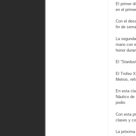
El primer d
en el prime
Con el desa
fin de sema
La segunda 
mano con el
honor duran
El “Stardus
El Trofeo X
Metros, ref
En esta cla
Náutico de 
podio.
Con esta pr
clases y co
La próxima 