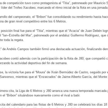
ía de competición tuvo como protagonista al “Titia”, patroneado por Mauricio 
r líder del Trofeo Xacobeo, marcando el ritmo inicial de la flota en una jornad
rrollo del campeonato, el “Bribon” fue consolidando su rendimiento hasta hacer
na de gran nivel competitivo entre los 6 Metros.
posición final fue para el “Titia”, mientras que el “Acacia” de Juan Debén log
 “Ian–Estrella del Mar”, patroneado por el andaluz Guillermo Rodríguez, que 
te toda la regata.
t” de Andrés Campos también firmó una destacada actuación, finalizando dentr
acobeo contó además con la participación de la flota de J80, que compartió 
orzando la actividad deportiva del fin de semana.
se, la victoria fue para el “Moura” de Xoán Bermúdez de Castro, seguido por
Sanxenxo, mientras que el “Enzarzados” de Jaime Alberto García, del Monte 
imera cita, la Liga de 6 Metros y J80 arranca una nueva temporada marcada p
n el “Bribon” situándose nuevamente como el rival a batir.
cita del calendario para las flotas de 6 Metros y J80 se celebrará los días 18