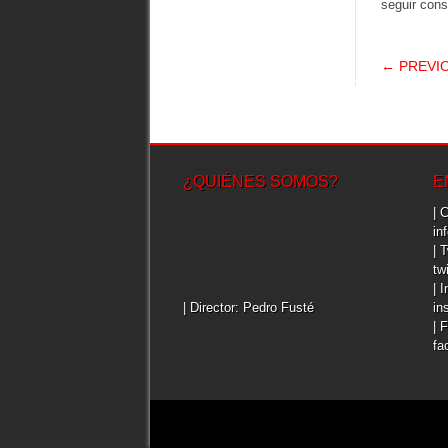
seguir cons
POS
← PREVI
¿QUIÉNES SOMOS?
E
| 
in
| 
tw
| 
| Director: Pedro Fusté
in
| 
fa