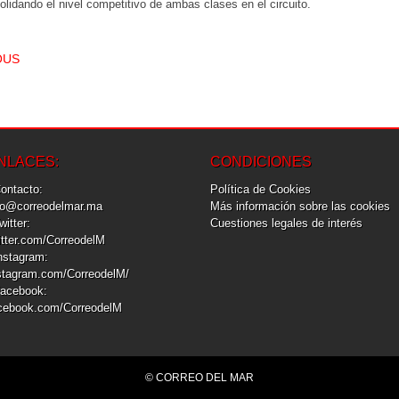
olidando el nivel competitivo de ambas clases en el circuito.
T NAVIGATION
OUS
NLACES:
CONDICIONES
Contacto:
Política de Cookies
fo@correodelmar.ma
Más información sobre las cookies
Twitter:
Cuestiones legales de interés
itter.com/CorreodelM
Instagram:
stagram.com/CorreodelM/
Facebook:
cebook.com/CorreodelM
© CORREO DEL MAR