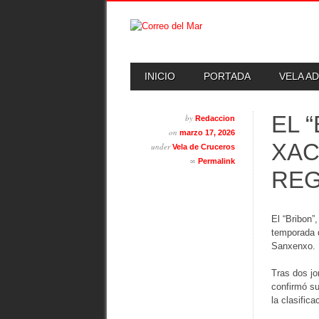
Skip
MAIN MENU
INICIO
PORTADA
VELA A
to
content
EL 
by
Redaccion
on
marzo 17, 2026
XAC
under
Vela de Cruceros
∞
Permalink
REG
El “Bribon”
temporada d
Sanxenxo.
Tras dos jo
confirmó su
la clasifica