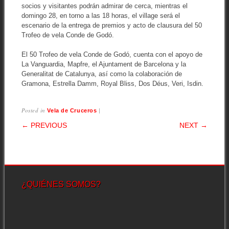
socios y visitantes podrán admirar de cerca, mientras el
domingo 28, en torno a las 18 horas, el village será el
escenario de la entrega de premios y acto de clausura del 50
Trofeo de vela Conde de Godó.
El 50 Trofeo de vela Conde de Godó, cuenta con el apoyo de
La Vanguardia, Mapfre, el Ajuntament de Barcelona y la
Generalitat de Catalunya, así como la colaboración de
Gramona, Estrella Damm, Royal Bliss, Dos Déus, Veri, Isdin.
Posted in
|
Vela de Cruceros
POST NAVIGATION
← PREVIOUS
NEXT →
¿QUIÉNES SOMOS?