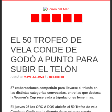
Skip
MAIN MENU
to
EL 50 TROFEO DE
content
VELA CONDE DE
GODÓ A PUNTO PARA
SUBIR EL TELÓN
Posted on
by
mayo 23, 2023
Redaccion
87 embarcaciones competirán para llevarse el triunfo en
las distintas categorías convocadas, entre las que destaca
la Women’s Cup reservada a tripulaciones femeninas
.
El jueves 25 los ORC A DOS abrirán el 50 Trofeo de vela
Conde de Godó con la disputa de su primera regata