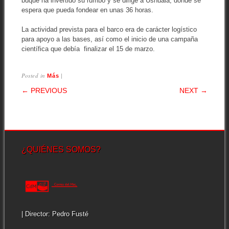
buque ha invertido su rumbo y se dirige a Ushuaia, donde se
espera que pueda fondear en unas 36 horas.
La actividad prevista para el barco era de carácter logístico
para apoyo a las bases, así como el inicio de una campaña
científica que debía finalizar el 15 de marzo.
Posted in
|
Más
POST NAVIGATION
← PREVIOUS
NEXT →
¿QUIÉNES SOMOS?
| Director: Pedro Fusté