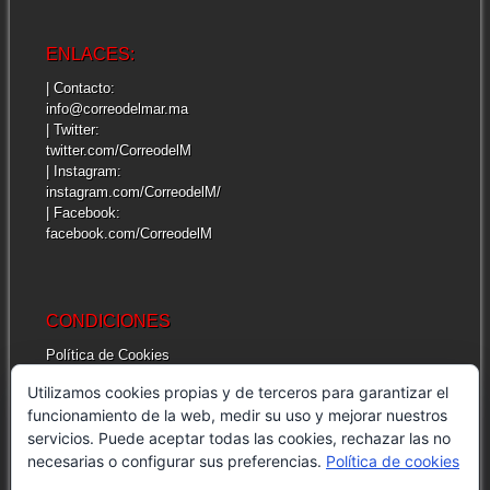
ENLACES:
| Contacto:
info@correodelmar.ma
| Twitter:
twitter.com/CorreodelM
| Instagram:
instagram.com/CorreodelM/
| Facebook:
facebook.com/CorreodelM
CONDICIONES
Política de Cookies
Más información sobre las cookies
Utilizamos cookies propias y de terceros para garantizar el
Cuestiones legales de interés
funcionamiento de la web, medir su uso y mejorar nuestros
servicios. Puede aceptar todas las cookies, rechazar las no
necesarias o configurar sus preferencias.
Política de cookies
INFORMACIÓN GENERAL