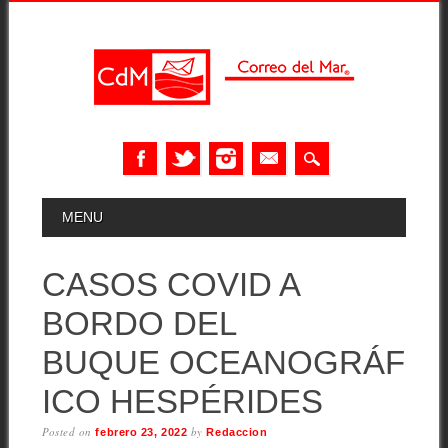
Skip
MAIN MENU
MENU
to
content
CASOS COVID A
BORDO DEL
BUQUE OCEANOGRÁF
ICO HESPÉRIDES
Posted on
by
febrero 23, 2022
Redaccion