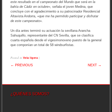
este resultado en el campeonato del Mundo que será en la
bahía de Cádiz en octubre«,
señala el joven Medina, que
concluye con el agradecimiento a su patrocinador Residencial
Altavista Andorra, «
que me ha permitido participar y disfrutar
de este campeonato
».
Un día antes terminó su actuación la sevillana Arancha
Sahuquillo, representante del CN Sevilla, que se clasifica
cuarta española desde el vigesimonoveno puesto de la general
que componían un total de 58 windsurfistas.
Posted in
|
Vela ligera
POST NAVIGATION
← PREVIOUS
NEXT →
¿QUIÉNES SOMOS?