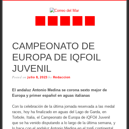
Skip
MAIN MENU
to
CAMPEONATO DE
content
EUROPA DE IQFOIL
JUVENIL
Posted on
by
julio 8, 2023
Redaccion
El andaluz Antonio Medina se corona sexto mejor de
Europa y primer español en aguas italianas
Con la celebración de la última jornada reservada a las medal
races, hoy ha finalizado en aguas del Lago de Garda, en
Torbole, Italia, el Campeonato de Europa de iQFOil Juvenil
que se ha venido disputando a lo largo de la última semana, y
lo hace con el andaluz Antonio Medina en el top6 continental