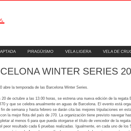
DAPTADA
PIRAGÜISMO
VELA LIGERA
VELA DE CR
CELONA WINTER SERIES 20
0 abre la temporada de las Barcelona Winter Series.
 20 de octubre a las 13.00 horas, se estrena una nueva edición de la regata 
70 y que se celebra anualmente en aguas de Barcelona. El evento está organ
fin de semana y hasta febrero se darán cita las mejores tripulaciones en esta
con la mejor flota del país de J70. La organización tiene previsto navegar h
letar al menos 6 para que pueda otorgarse el título de vencedor de la regat
el peor resultado cada 6 pruebas realizadas. Igualmente, en cada uno de los 