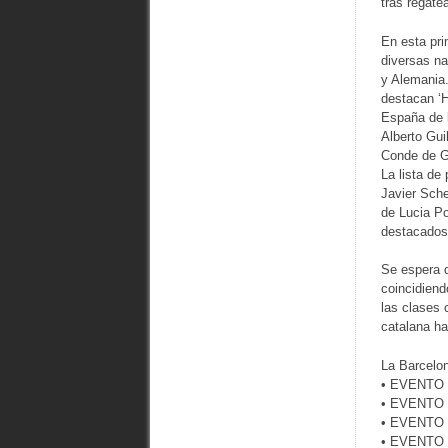
tras regate
En esta pri
diversas na
y Alemania.
destacan ‘
España de 
Alberto Gui
Conde de Go
La lista de
Javier Sche
de Lucia Po
destacados
Se espera q
coincidiend
las clases 
catalana ha
La Barcelon
• EVENTO 1
• EVENTO 2
• EVENTO 3
• EVENTO 4