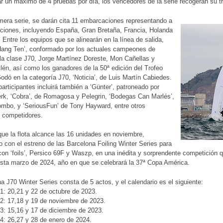
ar un máximo de 4 pruebas por día, los vencedores de la serie recogerán su tr
mera serie, se darán cita 11 embarcaciones representando a
ciones, incluyendo España, Gran Bretaña, Francia, Holanda
 Entre los equipos que se alinearán en la línea de salida,
Hang Ten’, conformado por los actuales campeones de
la clase J70, Jorge Martínez Doreste, Mon Cañellas y
llén, así como los ganadores de la 50ª edición del Trofeo
dó en la categoría J70, ‘Noticia’, de Luis Martín Cabiedes.
 participantes incluirá también a ‘Günter’, patroneado por
rk, ‘Cobra’, de Romagosa y Pelegrin, ‘Bodegas Can Marlés’,
mbo, y ‘SeriousFun’ de Tony Hayward, entre otros
 competidores.
ue la flota alcance las 16 unidades en noviembre,
o con el estreno de las Barcelona Foiling Winter Series para
con ‘foils’, Persico 69F y Waszp, en una inédita y sorprendente competición q
sta marzo de 2024, año en que se celebrará la 37ª Copa América.
a J70 Winter Series consta de 5 actos, y el calendario es el siguiente:
: 20,21 y 22 de octubre de 2023.
: 17,18 y 19 de noviembre de 2023.
: 15,16 y 17 de diciembre de 2023.
: 26,27 y 28 de enero de 2024.