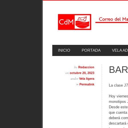
Skip
MAIN MENU
INICIO
PORTADA
VELA A
to
content
BAR
by
Redaccion
on
octubre 20, 2023
under
Vela ligera
∞
Permalink
La clase J7
Hoy viernes
monotipos J
Desde este 
que cuenta 
deberá comp
descartará 