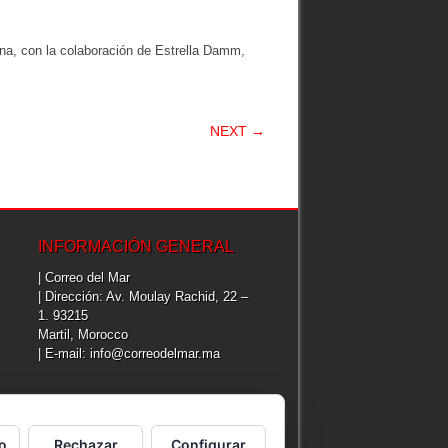
ona, con la colaboración de Estrella Damm,
NEXT →
INFORMACIÓN GENERAL
| Correo del Mar
| Dirección: Av. Moulay Rachid, 22 –
1. 93215
Martil, Morocco
| E-mail: info@correodelmar.ma
o
Rechazar
Configurar