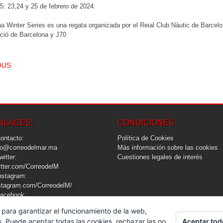
: 23,24 y 25 de febrero de 2024.
a Winter Series es una regata organizada por el Reial Club Nàutic de Barcel
ació de Barcelona y J70
T NAVIGATION
OUS
NLACES:
CONDICIONES
Contacto:
Política de Cookies
fo@correodelmar.ma
Más información sobre las cookies
Twitter:
Cuestiones legales de interés
itter.com/CorreodelM
Instagram:
stagram.com/CorreodelM/
Facebook:
cebook.com/CorreodelM
 para garantizar el funcionamiento de la web,
Aceptar tod
s. Puede aceptar todas las cookies, rechazar las no