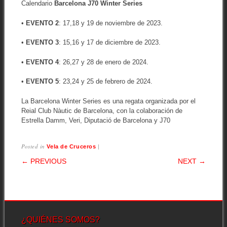
Calendario
Barcelona J70 Winter Series
•
EVENTO 2
: 17,18 y 19 de noviembre de 2023.
•
EVENTO 3
: 15,16 y 17 de diciembre de 2023.
•
EVENTO 4
: 26,27 y 28 de enero de 2024.
•
EVENTO 5
: 23,24 y 25 de febrero de 2024.
La Barcelona Winter Series es una regata organizada por el
Reial Club Nàutic de Barcelona, con la colaboración de
Estrella Damm, Veri, Diputació de Barcelona y J70
Posted in
|
Vela de Cruceros
POST NAVIGATION
← PREVIOUS
NEXT →
¿QUIÉNES SOMOS?