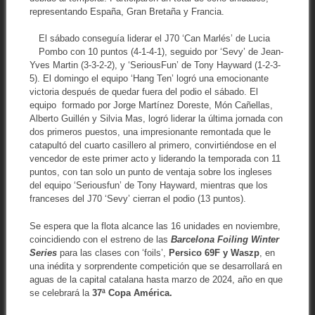
representando España, Gran Bretaña y Francia.
El sábado conseguía liderar el J70 ‘Can Marlés’ de Lucia
Pombo con 10 puntos (4-1-4-1), seguido por ‘Sevy’ de Jean-
Yves Martin (3-3-2-2), y ‘SeriousFun’ de Tony Hayward (1-2-3-
5). El domingo el equipo ‘Hang Ten’ logró una emocionante
victoria después de quedar fuera del podio el sábado. El
equipo formado por Jorge Martínez Doreste, Món Cañellas,
Alberto Guillén y Silvia Mas, logró liderar la última jornada con
dos primeros puestos, una impresionante remontada que le
catapultó del cuarto casillero al primero, convirtiéndose en el
vencedor de este primer acto y liderando la temporada con 11
puntos, con tan solo un punto de ventaja sobre los ingleses
del equipo ‘Seriousfun’ de Tony Hayward, mientras que los
franceses del J70 ‘Sevy’ cierran el podio (13 puntos).
Se espera que la flota alcance las 16 unidades en noviembre,
coincidiendo con el estreno de las
Barcelona Foiling Winter
Series
para las clases con ‘foils’,
Persico 69F y Waszp
, en
una inédita y sorprendente competición que se desarrollará en
aguas de la capital catalana hasta marzo de 2024, año en que
se celebrará la
37ª Copa América.