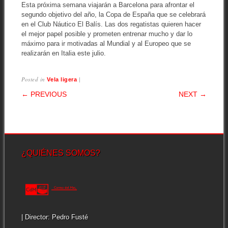
Esta próxima semana viajarán a Barcelona para afrontar el
segundo objetivo del año, la Copa de España que se celebrará
en el Club Náutico El Balís. Las dos regatistas quieren hacer
el mejor papel posible y prometen entrenar mucho y dar lo
máximo para ir motivadas al Mundial y al Europeo que se
realizarán en Italia este julio.
Posted in
|
Vela ligera
POST NAVIGATION
← PREVIOUS
NEXT →
¿QUIÉNES SOMOS?
| Director: Pedro Fusté