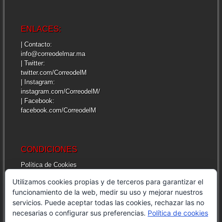
ENLACES:
| Contacto:
info@correodelmar.ma
| Twitter:
twitter.com/CorreodelM
| Instagram:
instagram.com/CorreodelM/
| Facebook:
facebook.com/CorreodelM
CONDICIONES
Política de Cookies
Más información sobre las cookies
Utilizamos cookies propias y de terceros para garantizar el
Cuestiones legales de interés
funcionamiento de la web, medir su uso y mejorar nuestros
servicios. Puede aceptar todas las cookies, rechazar las no
necesarias o configurar sus preferencias.
Política de cookies
INFORMACIÓN GENERAL