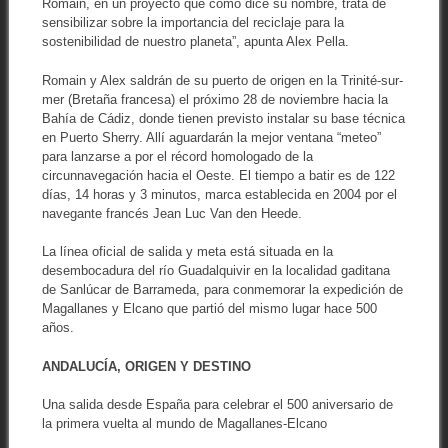
Romain, en un proyecto que como dice su nombre, trata de
sensibilizar sobre la importancia del reciclaje para la
sostenibilidad de nuestro planeta”, apunta Alex Pella.
Romain y Alex saldrán de su puerto de origen en la Trinité-sur-
mer (Bretaña francesa) el próximo 28 de noviembre hacia la
Bahía de Cádiz, donde tienen previsto instalar su base técnica
en Puerto Sherry. Allí aguardarán la mejor ventana “meteo”
para lanzarse a por el récord homologado de la
circunnavegación hacia el Oeste. El tiempo a batir es de 122
días, 14 horas y 3 minutos, marca establecida en 2004 por el
navegante francés Jean Luc Van den Heede.
La línea oficial de salida y meta está situada en la
desembocadura del río Guadalquivir en la localidad gaditana
de Sanlúcar de Barrameda, para conmemorar la expedición de
Magallanes y Elcano que partió del mismo lugar hace 500
años.
ANDALUCÍA, ORIGEN Y DESTINO
Una salida desde España para celebrar el 500 aniversario de
la primera vuelta al mundo de Magallanes-Elcano