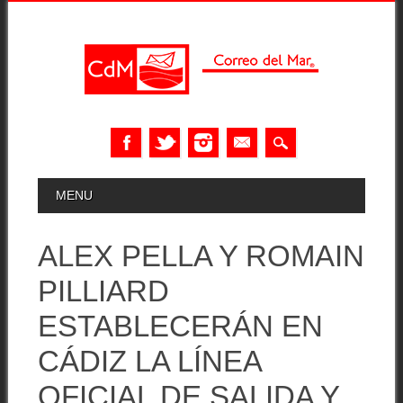
Skip
MAIN MENU
MENU
to
content
ALEX PELLA Y ROMAIN
PILLIARD
ESTABLECERÁN EN
CÁDIZ LA LÍNEA
OFICIAL DE SALIDA Y