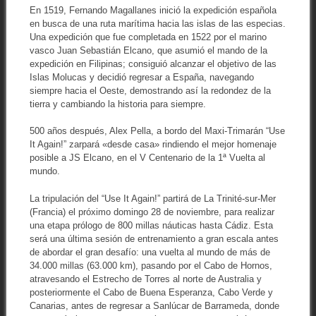
En 1519, Fernando Magallanes inició la expedición española
en busca de una ruta marítima hacia las islas de las especias.
Una expedición que fue completada en 1522 por el marino
vasco Juan Sebastián Elcano, que asumió el mando de la
expedición en Filipinas; consiguió alcanzar el objetivo de las
Islas Molucas y decidió regresar a España, navegando
siempre hacia el Oeste, demostrando así la redondez de la
tierra y cambiando la historia para siempre.
500 años después, Alex Pella, a bordo del Maxi-Trimarán “Use
It Again!” zarpará «desde casa» rindiendo el mejor homenaje
posible a JS Elcano, en el V Centenario de la 1ª Vuelta al
mundo.
La tripulación del “Use It Again!” partirá de La Trinité-sur-Mer
(Francia) el próximo domingo 28 de noviembre, para realizar
una etapa prólogo de 800 millas náuticas hasta Cádiz. Esta
será una última sesión de entrenamiento a gran escala antes
de abordar el gran desafío: una vuelta al mundo de más de
34.000 millas (63.000 km), pasando por el Cabo de Hornos,
atravesando el Estrecho de Torres al norte de Australia y
posteriormente el Cabo de Buena Esperanza, Cabo Verde y
Canarias, antes de regresar a Sanlúcar de Barrameda, donde