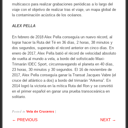
multicasco para realizar grabaciones periódicas a lo largo del
viaje con el objetivo de realizar tras el viaje, un mapa global de
la contaminación acústica de los océanos.
ALEX PELLA
En febrero de 2018 Alex Pella conseguía un nuevo récord, al
lograr hacer la Ruta del Té en 36 días, 2 horas, 38 minutos y
dos segundos, superando el récord anterior en cinco días. En
enero de 2017, Alex Pella batió el récord de velocidad absoluto
de vuelta al mundo a vela, a bordo del sofisticado Maxi-
Trimarán IDEC Sport, circunnavegando el planeta en 40 días,
23 horas, 30 minutos y 30 segundos. El 16 de noviembre de
2017, Alex Pella conseguía ganar la Transat Jacques Vabre (el
cruce del atlántico a dos) a bordo del trimarán “Arkema”. En
2014 logró la victoria en la mítica Ruta del Ron y se convirtió
en el primer español en ganar una prueba transoceánica en
solitario.
Posted in
|
Vela de Cruceros
POST NAVIGATION
← PREVIOUS
NEXT →