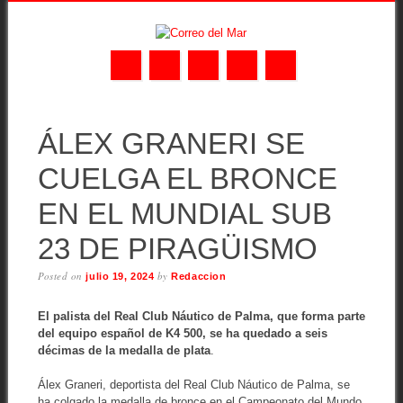
Skip
MAIN MENU
to
ÁLEX GRANERI SE
content
CUELGA EL BRONCE
EN EL MUNDIAL SUB
23 DE PIRAGÜISMO
Posted on
by
julio 19, 2024
Redaccion
El palista del Real Club Náutico de Palma, que forma parte
del equipo español de K4 500, se ha quedado a seis
décimas de la medalla de plata
.
Álex Graneri, deportista del Real Club Náutico de Palma, se
ha colgado la medalla de bronce en el Campeonato del Mundo