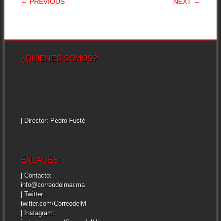
POST NAVIGATION
← PREVIOUS
NEXT →
¿QUIÉNES SOMOS?
| Director: Pedro Fusté
ENLACES:
| Contacto:
info@correodelmar.ma
| Twitter:
twitter.com/CorreodelM
| Instagram: