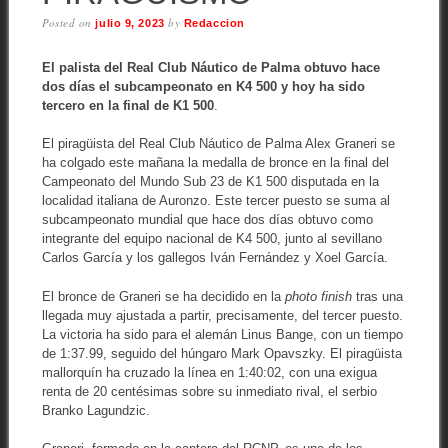
Posted on
by
julio 9, 2023
Redaccion
El palista del Real Club Náutico de Palma obtuvo hace
dos días el subcampeonato en K4 500 y hoy ha sido
tercero en la final de K1 500
.
El piragüista del Real Club Náutico de Palma Alex Graneri se
ha colgado este mañana la medalla de bronce en la final del
Campeonato del Mundo Sub 23 de K1 500 disputada en la
localidad italiana de Auronzo. Este tercer puesto se suma al
subcampeonato mundial que hace dos días obtuvo como
integrante del equipo nacional de K4 500, junto al sevillano
Carlos García y los gallegos Iván Fernández y Xoel García.
El bronce de Graneri se ha decidido en la
photo finish
tras una
llegada muy ajustada a partir, precisamente, del tercer puesto.
La victoria ha sido para el alemán Linus Bange, con un tiempo
de 1:37.99, seguido del húngaro Mark Opavszky. El piragüista
mallorquín ha cruzado la línea en 1:40:02, con una exigua
renta de 20 centésimas sobre su inmediato rival, el serbio
Branko Lagundzic.