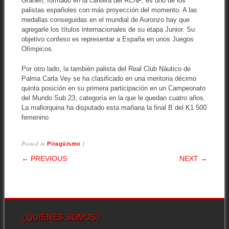
Graneri, formado en la cantera del RCNP, es uno de los
palistas españoles con más proyección del momento. A las
medallas conseguidas en el mundial de Auronzo hay que
agregarle los títulos internacionales de su etapa Junior. Su
objetivo confeso es representar a España en unos Juegos
Olímpicos.
Por otro lado, la también palista del Real Club Náutico de
Palma Carla Vey se ha clasificado en una meritoria décimo
quinta posición en su primera participación en un Campeonato
del Mundo Sub 23, categoría en la que le quedan cuatro años.
La mallorquina ha disputado esta mañana la final B del K1 500
femenino
Posted in
|
Piragüismo
POST NAVIGATION
← PREVIOUS
NEXT →
¿QUIÉNES SOMOS?