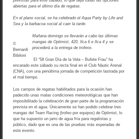
previstas para este sábado, lo que deja todas las opciones
abiertas para el último día de regatas.
En el plano social, se ha celebrado el Aqua Party by Life and
Sea y la barbacoa social al caer la tarde.
Mañana domingo se llevarán a cabo las últimas
mangas de Optimist, 420, Ilca 6 e Ilca 4 y se
©
procederá a la entrega de trofeos.
Bernardí
Bibiloni
El “58 Gran Día de la Vela – Bufete Frau” ha
encarado este sábado su recta final en el Club Nàutic Arenal
(CNA), con una penúltima jornada de competición lastrada por
el mal tiempo.
Los campos de regatas habilitados para la ocasión han
padecido unas malas condiciones meteorológicas que han
imposibilitado la celebración de gran parte de la programación
prevista en el agua. Únicamente se han podido celebrar tres
mangas del Team Racing (trofeo por equipos) de Optimist, lo
que ha supuesto un jarro de agua fría para regatistas y
público, dado que es una de las pruebas más esperadas de
este evento.