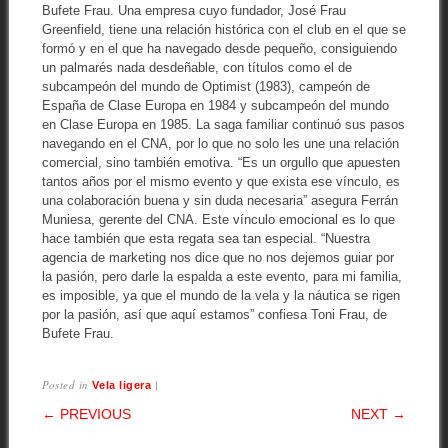
Bufete Frau. Una empresa cuyo fundador, José Frau
Greenfield, tiene una relación histórica con el club en el que se
formó y en el que ha navegado desde pequeño, consiguiendo
un palmarés nada desdeñable, con títulos como el de
subcampeón del mundo de Optimist (1983), campeón de
España de Clase Europa en 1984 y subcampeón del mundo
en Clase Europa en 1985. La saga familiar continuó sus pasos
navegando en el CNA, por lo que no solo les une una relación
comercial, sino también emotiva. “Es un orgullo que apuesten
tantos años por el mismo evento y que exista ese vínculo, es
una colaboración buena y sin duda necesaria” asegura Ferrán
Muniesa, gerente del CNA. Este vínculo emocional es lo que
hace también que esta regata sea tan especial. “Nuestra
agencia de marketing nos dice que no nos dejemos guiar por
la pasión, pero darle la espalda a este evento, para mi familia,
es imposible, ya que el mundo de la vela y la náutica se rigen
por la pasión, así que aquí estamos” confiesa Toni Frau, de
Bufete Frau.
Posted in
|
Vela ligera
POST NAVIGATION
← PREVIOUS
NEXT →