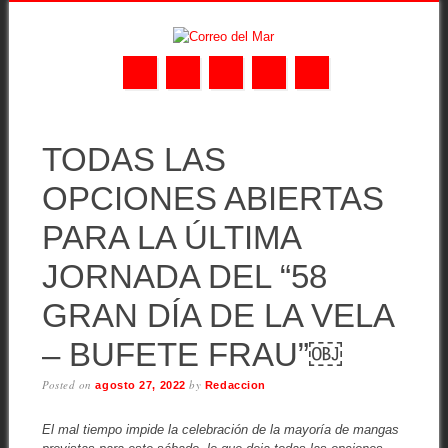
Skip
MAIN MENU
to
TODAS LAS
content
OPCIONES ABIERTAS
PARA LA ÚLTIMA
JORNADA DEL “58
GRAN DÍA DE LA VELA
– BUFETE FRAU”￼
Posted on
by
agosto 27, 2022
Redaccion
El mal tiempo impide la celebración de la mayoría de mangas