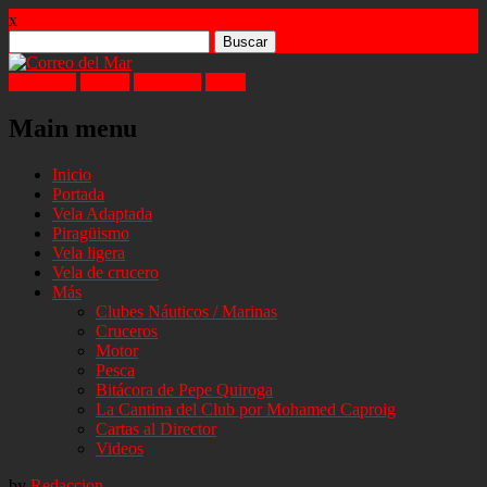
x
Buscar:
Facebook
Twitter
Instagram
Email
Main menu
Skip
Inicio
to
Portada
content
Vela Adaptada
Piragüismo
Vela ligera
Vela de crucero
Más
Clubes Náuticos / Marinas
Cruceros
Motor
Pesca
Bitácora de Pepe Quiroga
La Cantina del Club por Mohamed Caproig
Cartas al Director
Videos
by
Redaccion