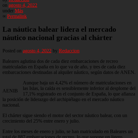
on
agosto 4, 2022
under
Más
∞
Permalink
La náutica balear lidera el mercado
náutico nacional gracias al chárter
Posted on
agosto 4, 2022
by
Redaccion
Baleares aglutina dos de cada diez embarcaciones de recreo
matriculadas en España en lo que va de año, y tres de cada diez
embarcaciones destinadas al alquiler náutico, según datos de ANEN.
Aunque baja un 4,42% el número de matriculaciones en
las Islas, la caída es sensiblemente inferior al desplome del
AENIB
17,1% registrado en el conjunto de España, lo que afianza
la posición de liderazgo del archipiélago en el mercado náutico
nacional.
El chárter sigue siendo el motor del sector náutico balear, con un
crecimiento del 25% entre enero y julio.
Entre los meses de enero y julio, se han matriculado en Baleares un
total de 887 embarcaciones de recreo, lo que supone un ligero