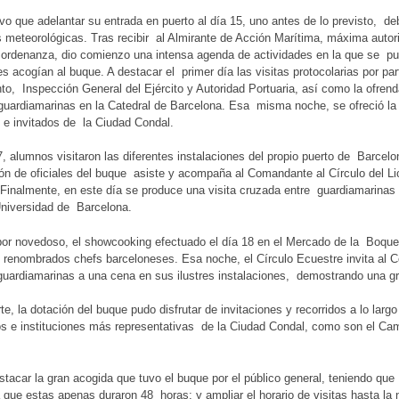
vo que adelantar su entrada en puerto al día 15, uno antes de lo previsto, d
 meteorológicas. Tras recibir al Almirante de Acción Marítima, máxima autor
ordenanza, dio comienzo una intensa agenda de actividades en la que se pus
s acogían al buque. A destacar el primer día las visitas protocolarias por p
o, Inspección General del Ejército y Autoridad Portuaria, así como la ofrend
guardiamarinas en la Catedral de Barcelona. Esa misma noche, se ofreció la 
 e invitados de la Ciudad Condal.
7, alumnos visitaron las diferentes instalaciones del propio puerto de Barce
n de oficiales del buque asiste y acompaña al Comandante al Círculo del Lic
. Finalmente, en este día se produce una visita cruzada entre guardiamarinas
Universidad de Barcelona.
por novedoso, el showcooking efectuado el día 18 en el Mercado de la Boquer
 renombrados chefs barceloneses. Esa noche, el Círculo Ecuestre invita al
 guardiamarinas a una cena en sus ilustres instalaciones, demostrando una g
rte, la dotación del buque pudo disfrutar de invitaciones y recorridos a lo larg
 e instituciones más representativas de la Ciudad Condal, como son el Camp
tacar la gran acogida que tuvo el buque por el público general, teniendo que
ya que estas apenas duraron 48 horas; y ampliar el horario de visitas hasta la