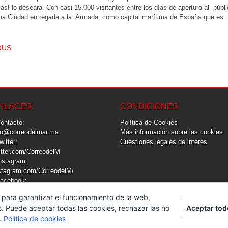
sí lo deseara. Con casi 15.000 visitantes entre los días de apertura al públi
una Ciudad entregada a la Armada, como capital marítima de España que es.
T NAVIGATION
OUS
NLACES:
CONDICIONES
Contacto:
Política de Cookies
fo@correodelmar.ma
Más información sobre las cookies
Twitter:
Cuestiones legales de interés
itter.com/CorreodelM
Instagram:
stagram.com/CorreodelM/
Facebook:
cebook.com/CorreodelM
 para garantizar el funcionamiento de la web,
Aceptar tod
s. Puede aceptar todas las cookies, rechazar las no
s.
Política de cookies