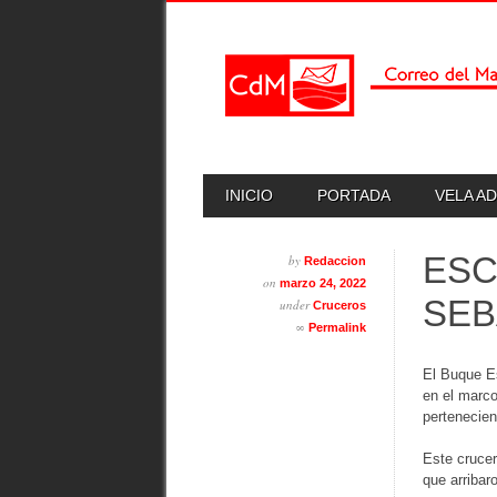
Skip
MAIN MENU
INICIO
PORTADA
VELA A
to
content
ESC
by
Redaccion
on
marzo 24, 2022
SEB
under
Cruceros
∞
Permalink
El Buque Es
en el marco
pertenecien
Este crucer
que arriba