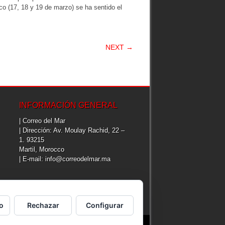
co (17, 18 y 19 de marzo) se ha sentido el
NEXT →
INFORMACIÓN GENERAL
| Correo del Mar
| Dirección: Av. Moulay Rachid, 22 –
1. 93215
Martil, Morocco
| E-mail: info@correodelmar.ma
o
Rechazar
Configurar