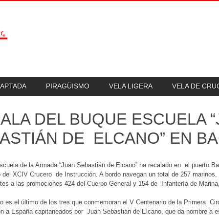
DAPTADA
PIRAGÜISMO
VELA LIGERA
VELA DE CR
ALA DEL BUQUE ESCUELA 
ASTIÁN DE ELCANO” EN B
cuela de la Armada “Juan Sebastián de Elcano” ha recalado en el puerto Bar
 del XCIV Crucero de Instrucción. A bordo navegan un total de 257 marinos
tes a las promociones 424 del Cuerpo General y 154 de Infantería de Marina,
o es el último de los tres que conmemoran el V Centenario de la Primera Ci
ron a España capitaneados por Juan Sebastián de Elcano, que da nombre a e