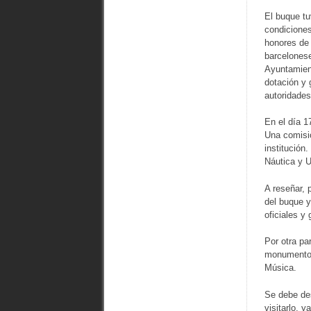
El buque tu
condiciones
honores de 
barcelonese
Ayuntamient
dotación y 
autoridades
En el día 1
Una comisió
institución
Náutica y 
A reseñar, 
del buque y
oficiales y
Por otra pa
monumentos
Música.
Se debe des
visitarlo, 