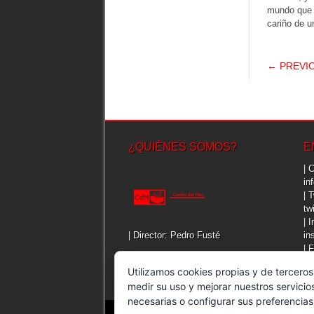
mundo que a
cariño de 
POS
← PREVI
¿QUIÉNES SOMOS?
E
| 
in
| 
tw
| 
| Director: Pedro Fusté
in
| 
fa
Utilizamos cookies propias y de terceros
medir su uso y mejorar nuestros servicio
necesarias o configurar sus preferencia